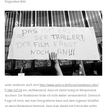
folgendem Bild
unter anderem auch dort
http://www.aphog.de/forum/viewtopic.php?
f=3&t=33136
ein, wohlwissend, dass ich damit lustig im Wespennest
stochere. Die Reaktionen finde ich nicht weiter verwunderlich. Dennoch
frage ich mich, wie man fotografieren kann und dem eigenen Schaffen
so wenig Bedeutung beimisst, dass man glaubt mit Fotografie nichts